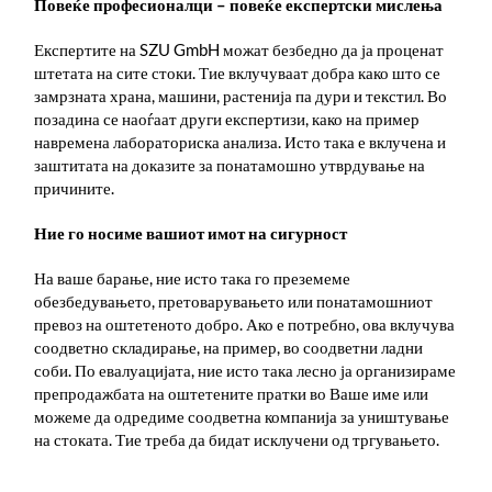
Повеќе професионалци – повеќе експертски мислења
Експертите на SZU GmbH можат безбедно да ја проценат
штетата на сите стоки. Тие вклучуваат добра како што се
замрзната храна, машини, растенија па дури и текстил. Во
позадина се наоѓаат други експертизи, како на пример
навремена лабораториска анализа. Исто така е вклучена и
заштитата на доказите за понатамошно утврдување на
причините.
Ние го носиме вашиот имот на сигурност
На ваше барање, ние исто така го преземеме
обезбедувањето, претоварувањето или понатамошниот
превоз на оштетеното добро. Ако е потребно, ова вклучува
соодветно складирање, на пример, во соодветни ладни
соби. По евалуацијата, ние исто така лесно ја организираме
препродажбата на оштетените пратки во Ваше име или
можеме да одредиме соодветна компанија за уништување
на стоката. Тие треба да бидат исклучени од тргувањето.