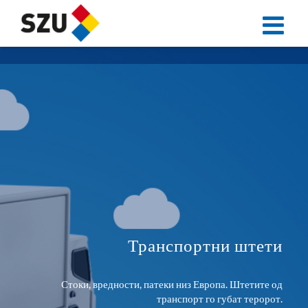
Skip
to
content
Транспортни штети
Стоки, вредности, патеки низ Европа. Штетите од
транспорт го губат теророт.