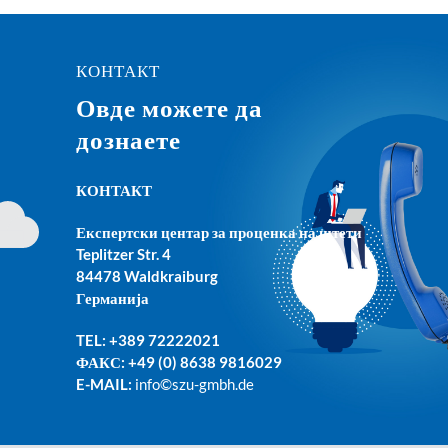
КОНТАКТ
Овде можете да
дознаете
КОНТАКТ
Експертски центар за
проценка на
штети
Teplitzer Str
. 4
84478 Waldkraiburg
Германија
TEL: +389 72222021
Ф
АКС: +49 (0) 8638 9816029
E-MAIL:
info©szu-gmbh.d
e