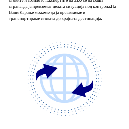
стоките и возилото. Експертите на SZU се на Ваша
страна, да ја превземат целата ситуација под контрола.На
Ваше барање можеме да ја превземеме и
транспортираме стоката до крајната дестинација.